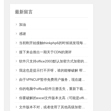
最新留言
加油
感谢
当初刚开始接触thinkphp6的时候就发现每次请求都要加载100多个文件，直接吓退我了
接下来会推出一期关于CDN的测评
软件只支持office2003默认加密方式加密的文档，2007版本格式暂时不能支持
我这也是提示打不开呀，谁的能够破解 帮我一下，我QQ26647625
由于VPNCUP暂停免费用户服务，现在建议使用Green加速器，另一个免费的VPN（免费试用200M流量上限，可重复注册账号），地址：http://gjsq.me/1119226
你的电脑中office软件注册丢失，重新下载一个office安装包重装试试
你要破解的excel文件版本太高（可能是office 2007以上的创建），你可以下载新版的破解软件试用
文件版本不对，或者使用了其他高级加密方法。