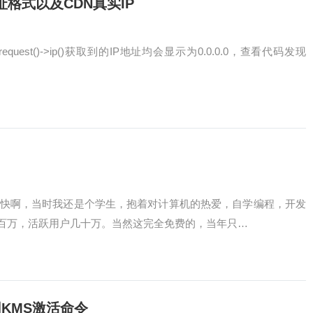
P地址格式以及CDN真实IP
equest()->ip()获取到的IP地址均会显示为0.0.0.0，查看代码发现
间好快啊，当时我还是个学生，抱着对计算机的热爱，自学编程，开发
百万，活跃用户几十万。当然这完全免费的，当年只…
本通用KMS激活命令