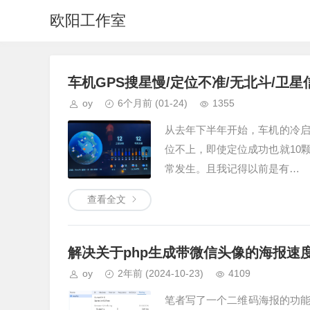
欧阳工作室
车机GPS搜星慢/定位不准/无北斗/卫
oy
6个月前
(01-24)
1355
从去年下半年开始，车机的冷启
位不上，即使定位成功也就10
常发生。且我记得以前是有…
查看全文
解决关于php生成带微信头像的海报速
oy
2年前
(2024-10-23)
4109
笔者写了一个二维码海报的功