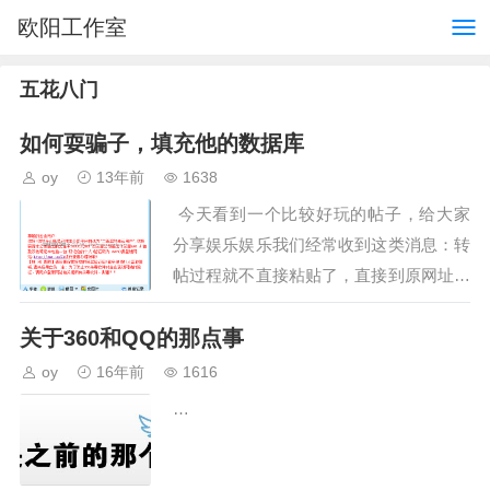
欧阳工作室
五花八门
如何耍骗子，填充他的数据库
oy
13年前
1638
今天看到一个比较好玩的帖子，给大家
分享娱乐娱乐我们经常收到这类消息：转
帖过程就不直接粘贴了，直接到原网址访
问即可，在这里只是起到一个传播的作用
关于360和QQ的那点事
文章的核心思想就是，把骗子的网页下载
到本地，但…
oy
16年前
1616
…