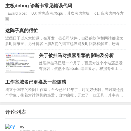
主板debug 诊断卡常见错误代码
award bios: 00: 首先应考虑cpu，其次考虑主板 c1: 应考虑内存方
面 …
这阵子真的很忙
近些日子以来太忙碌，在开发一些公司软件，自己的软件和网站都没太
多时间维护。另外博客上朋友们的留言也没能及时回复和解答，还请见
谅。前一阵子www.oystd.com 站点受到攻击，在多个页面中…
关于被挂马对搜素引擎的影响及分析
处理掉挂马已经一个月了，百度对这个小站还是没
有宽容，依然不给出site:结果显示。根据专业工具
查询，百度的实际收录量是非常高的，但是实际上
本站的有效页面也就是百来个，几千的收录量那是
工作室域名已更换及一些随感
把挂马页面也一起弄…
成立于08年的欧阳工作室，至今已经14年了，时间好快啊，当时我还是
个学生，抱着对计算机的热爱，自学编程，开发了一些工具，其中有一
款魔兽转换器，累计下载量几百万，活跃用户几十万。当然这完全免费
的，当年只…
评论列表
oy