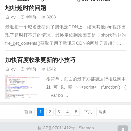
地址超时的问题
oy
4年前
3268
最近把一个域名迁移到了腾讯云CDN上，结果其他php程序出
现了超时打不开的情况，最终定位到原因竟是，php代码中的
file_get_contents()获取了用了腾讯云CDN的网址导致超时。复
现该问题…
加快百度收录更新的小技巧
oy
4年前
1542
很简单，页面的最下方都加这行推送脚本
就可以啦~~<script> (function() {
var bp …
首页
1
2
3
4
5
下页
尾页
桂ICP备07011412号
|
Sitemap