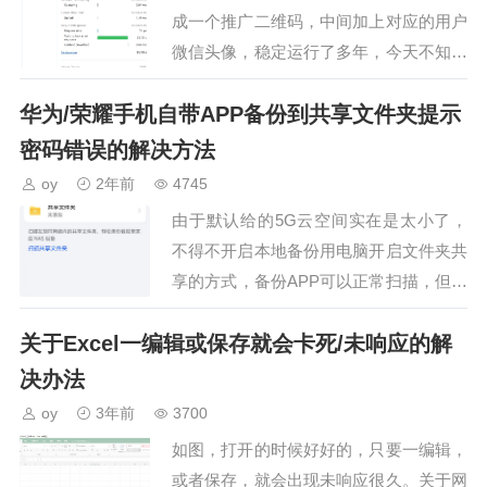
成一个推广二维码，中间加上对应的用户
微信头像，稳定运行了多年，今天不知怎
么的莫名其妙就不行了经过多次调试，最
华为/荣耀手机自带APP备份到共享文件夹提示
后确认是微信服务器出问题或是更改了设
置，导致我代码中部分…
密码错误的解决方法
oy
2年前
4745
由于默认给的5G云空间实在是太小了，
不得不开启本地备份用电脑开启文件夹共
享的方式，备份APP可以正常扫描，但是
无法连接总提示密码错误…
关于Excel一编辑或保存就会卡死/未响应的解
决办法
oy
3年前
3700
如图，打开的时候好好的，只要一编辑，
或者保存，就会出现未响应很久。关于网