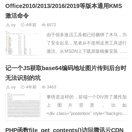
Office2010/2013/2016/2019等版本通用KMS
激活命令
oy
4年前
6572
由于很多激活工具都已经捆绑了木马，为
了安全起见，笔者从不使用这类工具进行
激活。从MSDN上下载原版镜像安装，并
使用KMS激活命令是最简单安全的激活
记一个JS获取base64编码地址图片传到后台时
步骤：确认Office的安装目录，
Office2010…
无法识别的坑
oy
4年前
3463
事情是这样的，前端一个DIV用了属性加
上图片背景，比如
<div class="posterbox" style="backgroun
d-imag…
PHP函数file_get_contents()访问腾讯云CDN