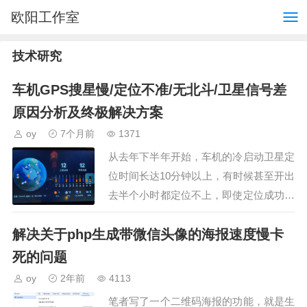
欧阳工作室
技术研究
车机GPS搜星慢/定位不准/无北斗/卫星信号差
原因分析及终极解决方案
oy
7个月前
1371
从去年下半年开始，车机的冷启动卫星定
位时间长达10分钟以上，有时候甚至开出
去半个小时都定位不上，即使定位成功也
就10颗卫星左右，导致导航经常性漂移，
解决关于php生成带微信头像的海报速度慢卡
行驶在路上导航突然提示掉头时常发生。
且我记得以前是有…
死的问题
oy
2年前
4113
笔者写了一个二维码海报的功能，就是生