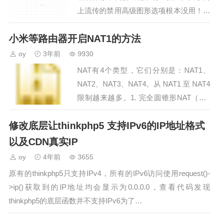
上流传的禁用高级图形选项根本没用！后
来在知乎一个大神的指点下，根源在于网
小米等路由器开启NAT1的方法
络中的共享打印机！…
oy
3年前
9930
NAT有4个类型，它们分别是：NAT1、
NAT2、NAT3、NAT4。从 NAT1 至 NAT4
限制越来越多。1. 完全圆锥形NAT（Full
Cone NAT）完全圆锥型NAT把一个来自
修改底层让thinkphp5 支持IPv6的IP地址格式
内部IP地…
以及CDN真实IP
oy
4年前
3655
原有的thinkphp5只支持IPv4，所有的IPv6访问使用request()-
>ip()获取到的IP地址均会显示为0.0.0.0，查看代码发现
thinkphp5的底层函数并不支持IPv6为了…