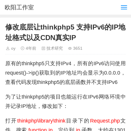
欧阳工作室
修改底层让thinkphp5 支持IPv6的IP地
址格式以及CDN真实IP
oy
4年前
技术研究
3651
原有的thinkphp5只支持IPv4，所有的IPv6访问使用
request()->ip()获取到的IP地址均会显示为0.0.0.0，
查看代码发现thinkphp5的底层函数并不支持IPv6
为了让thinkphp5的项目也能运行在IPv6网络环境中
并记录IP地址，修改如下：
打开
thinkphp\library\think
目录下的
Request.php
文
件，搜索
function ip
，定位到
ip
函数，大约在1301