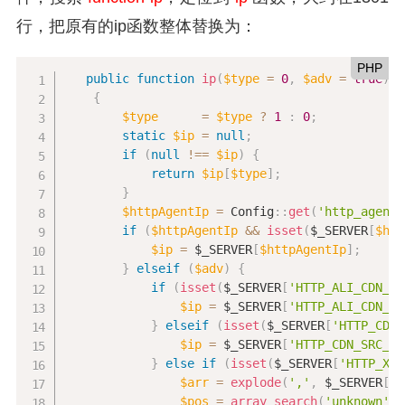
行，把原有的ip函数整体替换为：
PHP
public
function
ip
(
$type
=
0
,
$adv
=
true
)
{
$type
=
$type
?
1
:
0
;
static
$ip
=
null
;
if
(
null
!==
$ip
)
{
return
$ip
[
$type
]
;
}
$httpAgentIp
=
Config
::
get
(
'http_agent_
if
(
$httpAgentIp
&&
isset
(
$_SERVER
[
$htt
$ip
=
$_SERVER
[
$httpAgentIp
]
;
}
elseif
(
$adv
)
{
if
(
isset
(
$_SERVER
[
'HTTP_ALI_CDN_RE
$ip
=
$_SERVER
[
'HTTP_ALI_CDN_RE
}
elseif
(
isset
(
$_SERVER
[
'HTTP_CDN_
$ip
=
$_SERVER
[
'HTTP_CDN_SRC_IP
}
else
if
(
isset
(
$_SERVER
[
'HTTP_X_F
$arr
=
explode
(
','
,
$_SERVER
[
'H
$pos
=
array_search
(
'unknown'
,