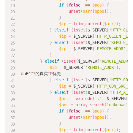
if
(
false
!==
$pos
)
{
unset
(
$arr
[
$pos
]
)
;
}
$ip
=
trim
(
current
(
$arr
)
)
;
}
elseif
(
isset
(
$_SERVER
[
'HTTP_CLIE
$ip
=
$_SERVER
[
'HTTP_CLIENT_IP'
}
elseif
(
isset
(
$_SERVER
[
'REMOTE_AD
$ip
=
$_SERVER
[
'REMOTE_ADDR'
]
;
}
}
elseif
(
isset
(
$_SERVER
[
'REMOTE_ADDR'
]
$ip
=
$_SERVER
[
'REMOTE_ADDR'
]
;
&
nE4
?
?
的真实
IP
优先

}
elseif
(
isset
(
$_SERVER
[
'HTTP_CDN_
$ip
=
$_SERVER
[
'HTTP_CDN_SRC_IP
}
elseif
(
isset
(
$_SERVER
[
'HTTP_X_FO
$arr
=
explode
(
','
,
$_SERVER
[
'H
$pos
=
array_search
(
'unknown'
,
if
(
false
!==
$pos
)
{
unset
(
$arr
[
$pos
]
)
;
}
$ip
=
trim
(
current
(
$arr
)
)
;