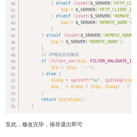
}
elseif
(
isset
(
$_SERVER
[
'HTTP_CLIE
$ip
=
$_SERVER
[
'HTTP_CLIENT_IP'
}
elseif
(
isset
(
$_SERVER
[
'REMOTE_AD
$ip
=
$_SERVER
[
'REMOTE_ADDR'
]
;
}
}
elseif
(
isset
(
$_SERVER
[
'REMOTE_ADDR'
]
$ip
=
$_SERVER
[
'REMOTE_ADDR'
]
;
}
// IP地址合法验证
if
(
filter_var
(
$ip
,
FILTER_VALIDATE_IP
,
$ip
=
[
$ip
,
'::'
]
;
}
else
{
$long
=
sprintf
(
"%u"
,
ip2long
(
$ip
)
)
$ip
=
$long
?
[
$ip
,
$long
]
:
[
'0.
}
return
$ip
[
$type
]
;
}
至此，修改完毕，保存退出即可